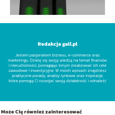
Redakcja gall.pl
Jestem pasjonatem biznesu, e-commerce oraz
marketingu. Dzielę się swoją wiedzą na temat finansów
i nieruchomości, pomagając innym zrealizować ich cele
zawodowe i inwestycyjne. W moich wpisach znajdziesz
praktyczne porady, analizy rynkowe oraz inspiracje,
które pomogą Ci rozwijać swoją działalność i odnaleźć
się w dynamicznie zmieniającym się świecie pracy.
Wierzę, że każdy z nas ma potencjał do osiągnięcia
sukcesu, a ja jestem tutaj, aby Ci w tym pomóc!
Może Cię również zainteresować