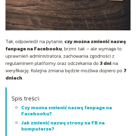
Tak, odpowiedź na pytanie,
czy można zmienić nazwę
fanpage na Facebooku
, brzmi: tak – ale wymaga to
uprawnień administratora, zachowania zgodności z
regulaminem platformy oraz odczekania do
3 dni
na
weryfikację. Kolejna zmiana będzie możliwa dopiero po
7
dniach
.
Spis treści:
Czy można zmienić nazwę fanpage na
Facebooku?
Jak zmienić nazwę strony na FB na
komputerze?