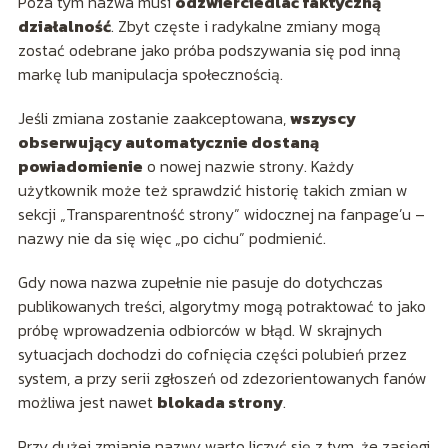
Poza tym nazwa musi
odzwierciedlać faktyczną
działalność
. Zbyt częste i radykalne zmiany mogą
zostać odebrane jako próba podszywania się pod inną
markę lub manipulacja społecznością.
Jeśli zmiana zostanie zaakceptowana,
wszyscy
obserwujący automatycznie dostaną
powiadomienie
o nowej nazwie strony. Każdy
użytkownik może też sprawdzić historię takich zmian w
sekcji „Transparentność strony” widocznej na fanpage’u –
nazwy nie da się więc „po cichu” podmienić.
Gdy nowa nazwa zupełnie nie pasuje do dotychczas
publikowanych treści, algorytmy mogą potraktować to jako
próbę wprowadzenia odbiorców w błąd. W skrajnych
sytuacjach dochodzi do cofnięcia części polubień przez
system, a przy serii zgłoszeń od zdezorientowanych fanów
możliwa jest nawet
blokada strony
.
Przy dużej zmianie nazwy warto liczyć się z tym, że zasięgi