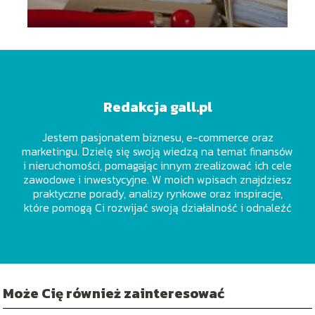
Redakcja gall.pl
Jestem pasjonatem biznesu, e-commerce oraz
marketingu. Dzielę się swoją wiedzą na temat finansów
i nieruchomości, pomagając innym zrealizować ich cele
zawodowe i inwestycyjne. W moich wpisach znajdziesz
praktyczne porady, analizy rynkowe oraz inspiracje,
które pomogą Ci rozwijać swoją działalność i odnaleźć
się w dynamicznie zmieniającym się świecie pracy.
Wierzę, że każdy z nas ma potencjał do osiągnięcia
sukcesu, a ja jestem tutaj, aby Ci w tym pomóc!
Może Cię również zainteresować