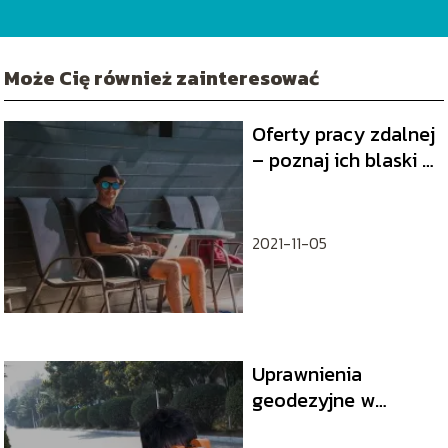
sukcesu, a ja jestem tutaj, aby Ci w tym pomóc!
Może Cię również zainteresować
Oferty pracy zdalnej
– poznaj ich blaski i
cienie
2021-11-05
Uprawnienia
geodezyjne w
Polsce