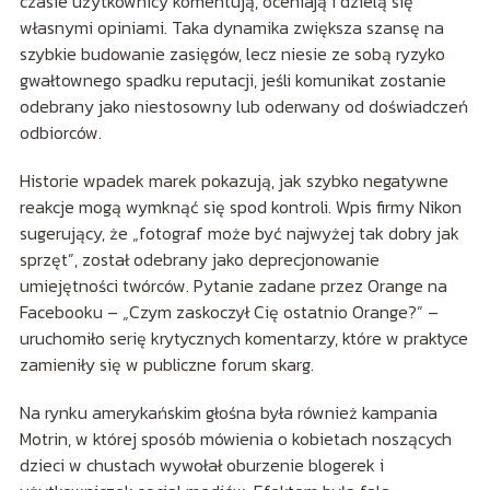
czasie użytkownicy komentują, oceniają i dzielą się
własnymi opiniami. Taka dynamika zwiększa szansę na
szybkie budowanie zasięgów, lecz niesie ze sobą ryzyko
gwałtownego spadku reputacji, jeśli komunikat zostanie
odebrany jako niestosowny lub oderwany od doświadczeń
odbiorców.
Historie wpadek marek pokazują, jak szybko negatywne
reakcje mogą wymknąć się spod kontroli. Wpis firmy Nikon
sugerujący, że „fotograf może być najwyżej tak dobry jak
sprzęt”, został odebrany jako deprecjonowanie
umiejętności twórców. Pytanie zadane przez Orange na
Facebooku – „Czym zaskoczył Cię ostatnio Orange?” –
uruchomiło serię krytycznych komentarzy, które w praktyce
zamieniły się w publiczne forum skarg.
Na rynku amerykańskim głośna była również kampania
Motrin, w której sposób mówienia o kobietach noszących
dzieci w chustach wywołał oburzenie blogerek i