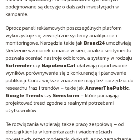
podejmowane są decyzje o dalszych inwestycjach w
kampanie.
Oprócz paneli reklamowych poszczególnych platform
wykorzystuje się zewnętrzne systemy analityczne i
monitoringowe. Narzędzia takie jak
Brand24
umożliwiają
śledzenie wzmianek o marce w sieci, analiza sentymentu
pozwala oceniać nastroje odbiorców, a systemy w rodzaju
Sotrender
czy
NapoleonCat
ułatwiają raportowanie
wyników, porównywanie się z konkurencją i planowanie
publikacji. Coraz większe znaczenie mają też narzędzia do
researchu fraz i trendów – takie jak
AnswerThePublic
,
Google Trends
czy
Semstorm
– które pomagają
projektować treści zgodne z realnymi potrzebami
użytkowników.
Te rozwiązania wspierają także pracę zespołową – od
obsługi klienta w komentarzach i wiadomościach
prywatnych, przez moderację dyskusji, aż po zarządzanie