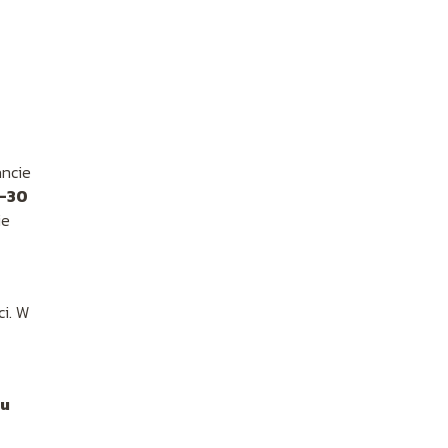
ancie
–30
ie
ci. W
u