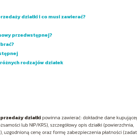
edaży działki i co musi zawierać?
mowy przedwstępnej?
ybrać?
stępnej
różnych rodzajów działek
rzedaży działki
powinna zawierać: dokładne dane kupująceg
amości lub NIP/KRS), szczegółowy opis działki (powierzchnia,
j), uzgodnioną cenę oraz formę zabezpieczenia płatności (zada