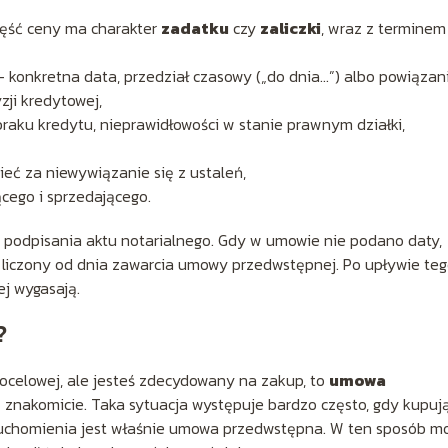
zęść ceny ma charakter
zadatku
czy
zaliczki
, wraz z terminem 
 konkretna data, przedział czasowy („do dnia…”) albo powiązan
ji kredytowej,
raku kredytu, nieprawidłowości w stanie prawnym działki,
zieć za niewywiązanie się z ustaleń,
cego i sprzedającego.
u podpisania aktu notarialnego. Gdy w umowie nie podano daty,
, liczony od dnia zawarcia umowy przedwstępnej. Po upływie te
j wygasają.
?
ocelowej, ale jesteś zdecydowany na zakup, to
umowa
 znakomicie. Taka sytuacja występuje bardzo często, gdy kupuj
 uruchomienia jest właśnie umowa przedwstępna. W ten sposób 