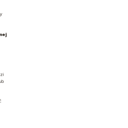
cy
nej
zi
ub
ć