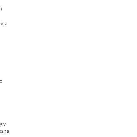
i
ie z
go
ący
można