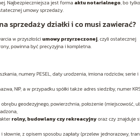
nej. Najbezpieczniejsza jest forma
aktu notarialnego
, bo tylk
statecznej umowy sprzedaży.
 sprzedaży działki i co musi zawierać?
rcia w przyszłości
umowy przyrzeczonej
, czyli ostatecznej
rony, powinna być precyzyjna i kompletna.
szkania, numery PESEL, daty urodzenia, imiona rodziców, serie i
nazwa, NIP, a w przypadku spółki także adres siedziby, numer KRS
 obrębu geodezyjnego, powierzchnia, położenie (miejscowość, uli
owadzona,
rakter
rolny, budowlany czy rekreacyjny
oraz czy znajduje s
i słownie, z opisem sposobu zapłaty (przelew jednorazowy, tran