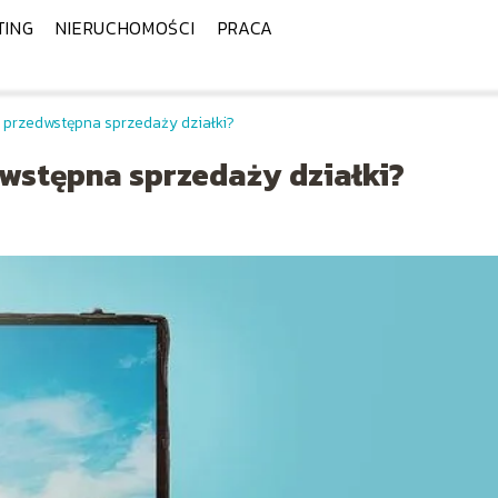
TING
NIERUCHOMOŚCI
PRACA
przedwstępna sprzedaży działki?
stępna sprzedaży działki?