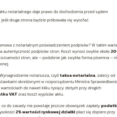
ktu notarialnego daje prawo do dochodzenia przed sądem
jeśli druga strona będzie próbowała się wycofać.
na umowa z notarialnym poświadczeniem podpisów? W takim wari
za autentyczność podpisów stron. Koszt wynosi zwykle około
20
tożsamości stron, ale – podobnie jak zwykła forma pisemna – n
onej.
 Wynagrodzenie notariusza, czyli
taksa notarialna
, zależy od
 stawkami określonymi w rozporządzeniu Ministra Sprawiedliwoś
 wartościach do nawet kilku tysięcy złotych przy drogich
atku VAT
oraz koszt wypisów aktu.
 co do zasady nie powstaje jeszcze obowiązek zapłaty
podatk
ysokości
2% wartości rynkowej działki
płaci się dopiero przy