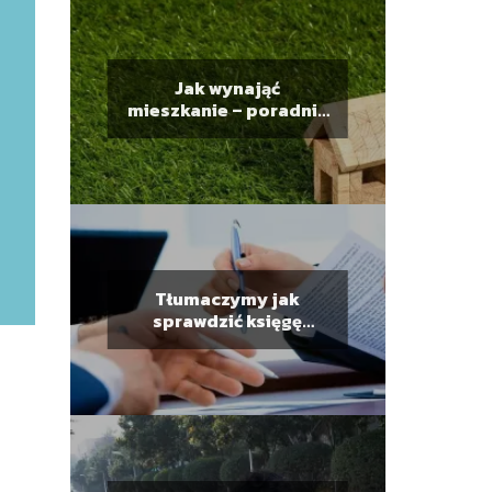
Jak wynająć
mieszkanie – poradnik
dla wynajmującego
Tłumaczymy jak
sprawdzić księgę
wieczystą