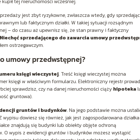
 kupił tej nieruchomości wcześniej.
przedaży jest zbyt ryzykowne, zwłaszcza wtedy, gdy sprzedają
e prawnym lub faktycznym działki. W takiej sytuacji rozsądnym
j – do czasu aż upewnisz się, że stan prawny i faktyczny
Niechęć sprzedającego do zawarcia umowy przedwstęp
łem ostrzegawczym.
do umowy przedwstępnej?
umeru księgi wieczystej
. Treść księgi wieczystej można
mer księgi w właściwym formularzu. Elektroniczny rejestr prowad
ybciej sprawdzisz, czy na danej nieruchomości ciąży
hipoteka
l
ność gruntowa).
idencji gruntów i budynków
. Na jego podstawie można ustali
 Z wypisu dowiesz się również, jak jest zagospodarowana działka
działce znajdują się budynki lub obiekty objęte ochroną
w. O wypis z ewidencji gruntów i budynków możesz wystąpić
 – przygotowanie takiego dokumentu jest odpłatne według stawek