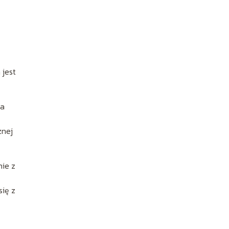
 jest
na
znej
nie z
się z