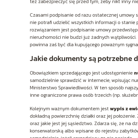
też zabezpieczyć się przed tym, żeby nikt inny nie
Czasami podpisanie od razu ostatecznej umowy s
nie potrafi udzielić wszystkich informacji o stani
rozwiązaniem jest podpisanie umowy przedwstępne
nieruchomości nie budzi już żadnych wątpliwości.
powinna zaś być dla kupującego poważnym sygna
Jakie dokumenty są potrzebne 
Obowiązkiem sprzedającego jest udostępnienie
n
samodzielnie sprawdzić w internecie, wpisując nu
Ministerstwo Sprawiedliwości. W ten sposób najsz
inne ograniczone prawa osób trzecich (np. służeb
Kolejnym ważnym dokumentem jest
wypis z ew
dokładną powierzchnię działki oraz jej położenie.
oraz jakie jest jej sąsiedztwo. Zdarza się, że na 
konserwatorską albo wpisane do rejestru zabytkó
samodzielnie, jeżeli sprzedający go nie posiada