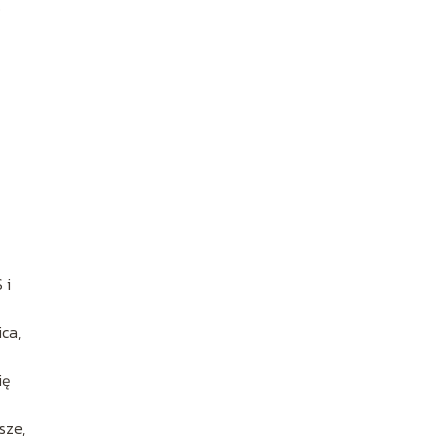
o
 i
ca,
ię
sze,