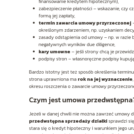
finansowanie kredytem hipotecznym),
zabezpieczenie płatności – wskazanie, czy c
formą jej zapłaty,
termin zawarcia umowy przyrzeczonej
–
określonym zdarzeniem, np. uzyskaniem decyz
zasady odstąpienia od umowy – np. w razie b
negatywnych wyników due diligence,
kary umowne
– jeśli strony chcą je przewid
podpisy stron – własnoręczne podpisy kupują
Bardzo istotny jest też sposób określenia termin
strona uprawniona ma
rok na jej wyznaczenie
okresu roszczenia o zawarcie umowy przyrzeczone
Czym jest umowa przedwstępna
Jeżeli w danej chwili nie można zawrzeć umowy d
przedwstępna sprzedaży działki
sprawdzi się
stara się o kredyt hipoteczny i warunkiem jego